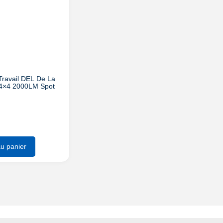
ravail DEL De La
r 4×4 2000LM Spot
au panier