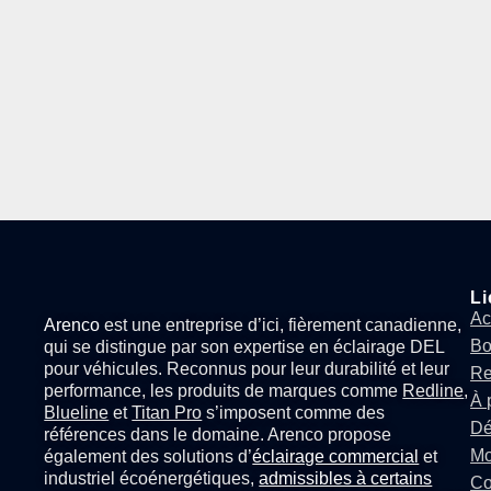
Li
Ac
Arenco
est une entreprise d’ici, fièrement canadienne,
Bo
qui se distingue par son expertise en
éclairage DEL
pour véhicules
. Reconnus pour leur durabilité et leur
Re
performance, les produits de marques comme
Redline
,
À 
Blueline
et
Titan Pro
s’imposent comme des
Dé
références dans le domaine. Arenco propose
Mo
également des solutions d’
éclairage commercial
et
industriel écoénergétiques,
admissibles à certains
Co