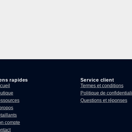
ens rapides
Service client
cueil
Termes et conditions
utique
Politique de confidentiali
ssources
Questions et réponses
propos
taillants
n compte
ntact