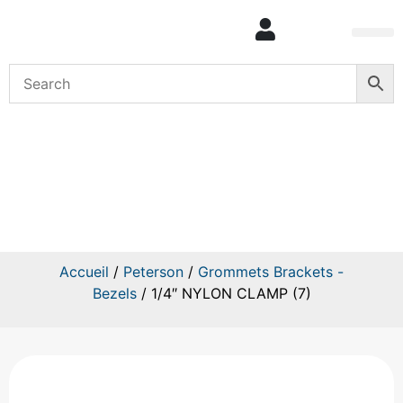
Mon com
1/4″ NYLON CLAMP (7)
Accueil
/
Peterson
/
Grommets Brackets -
Bezels
/ 1/4″ NYLON CLAMP (7)