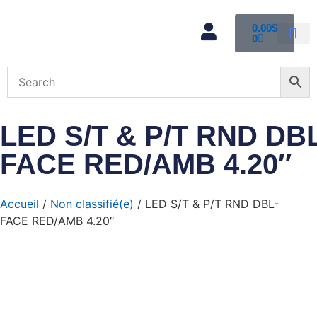
0.00
$
0
Mon com
LED S/T & P/T RND DB
FACE RED/AMB 4.20″
Accueil
/
Non classifié(e)
/ LED S/T & P/T RND DBL-
FACE RED/AMB 4.20″