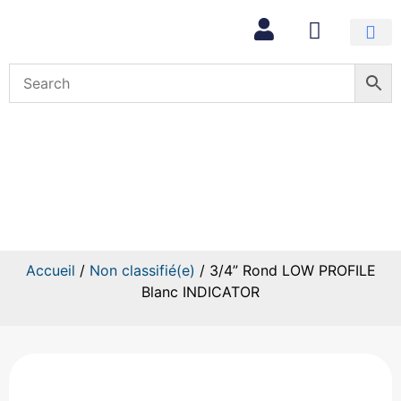
Mon com
3/4” Rond LOW PROFILE Blanc
INDICATOR
Accueil
/
Non classifié(e)
/ 3/4” Rond LOW PROFILE
Blanc INDICATOR