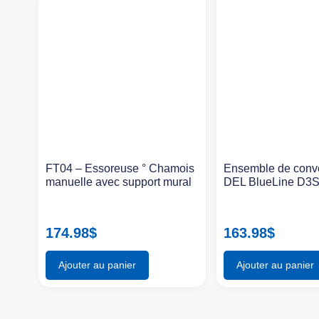
FT04 – Essoreuse ° Chamois
Ensemble de conv
manuelle avec support mural
DEL BlueLine D3
174.98
$
163.98
$
Ajouter au panier
Ajouter au panier