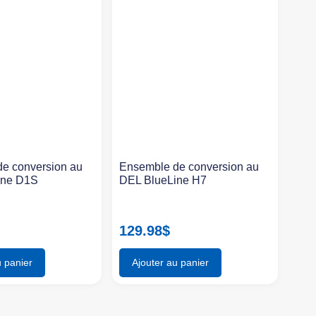
e conversion au
Ensemble de conversion au
ine D1S
DEL BlueLine H7
129.98
$
u panier
Ajouter au panier