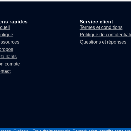
ens rapides
Service client
cueil
Termes et conditions
utique
Politique de confidentiali
ssources
Questions et réponses
propos
taillants
n compte
ntact
renco, Québec – Tous droits réservés. Reproduction interdite sans auto