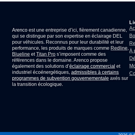
Li
Ac
Arenco
est une entreprise d’ici, fièrement canadienne,
Bo
qui se distingue par son expertise en
éclairage DEL
pour véhicules
. Reconnus pour leur durabilité et leur
Re
performance, les produits de marques comme
Redline
,
À 
Blueline
et
Titan Pro
s’imposent comme des
Dé
références dans le domaine. Arenco propose
Mo
également des solutions d’
éclairage commercial
et
industriel écoénergétiques,
admissibles à certains
Co
programmes de subvention gouvernementale
axés sur
la transition écologique.
2026
© A