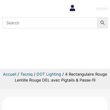
Mon com
4 Rectangulaire Rouge Lentille
Rouge DEL avec Pigtails &
Passe-fil
Accueil
/
Tecniq
/
DOT Lighting
/ 4 Rectangulaire Rouge
Lentille Rouge DEL avec Pigtails & Passe-fil