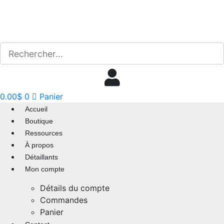
Aller
au
contenu
0.00
$
0
Panier
Accueil
Boutique
Ressources
À propos
Détaillants
Mon compte
Détails du compte
Commandes
Panier