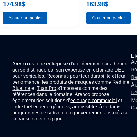
174.98
$
163.98
$
Ajouter au panier
Ajouter au panier
Li
Ac
Arenco
est une entreprise d’ici, fièrement canadienne,
Bo
qui se distingue par son expertise en
éclairage DEL
pour véhicules
. Reconnus pour leur durabilité et leur
Re
performance, les produits de marques comme
Redline
,
À 
Blueline
et
Titan Pro
s’imposent comme des
Dé
références dans le domaine. Arenco propose
Mo
également des solutions d’
éclairage commercial
et
industriel écoénergétiques,
admissibles à certains
Co
programmes de subvention gouvernementale
axés sur
la transition écologique.