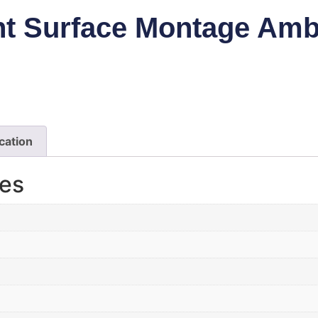
nt Surface Montage Ambr
cation
res