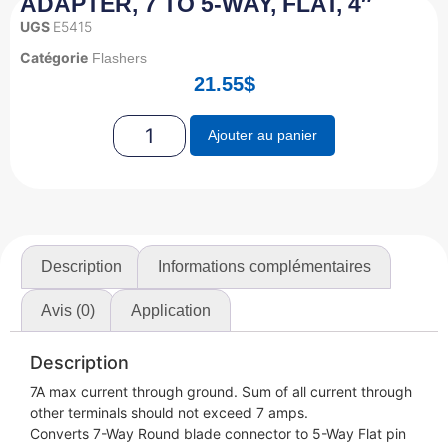
ADAPTER, 7 TO 5-WAY, FLAT, 4″
UGS
E5415
Catégorie
Flashers
21.55
$
Ajouter au panier
Description
Informations complémentaires
Avis (0)
Application
Description
7A max current through ground. Sum of all current through
other terminals should not exceed 7 amps.
Converts 7-Way Round blade connector to 5-Way Flat pin