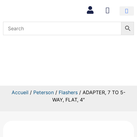
Mon com
ADAPTER, 7 TO 5-
WAY, FLAT, 4″
Accueil
/
Peterson
/
Flashers
/ ADAPTER, 7 TO 5-
WAY, FLAT, 4″