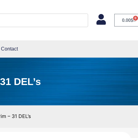
0
0.00
$
Contact
 31 DEL’s
rim – 31 DEL’s