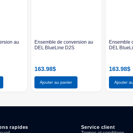
ersion au
Ensemble de conversion au
Ensemble d
S
DEL BlueLine D2S
DEL BlueL
163.98
$
163.98
$
Ajouter au panier
Ajouter a
ens rapides
Service client
cueil
Termes et conditions