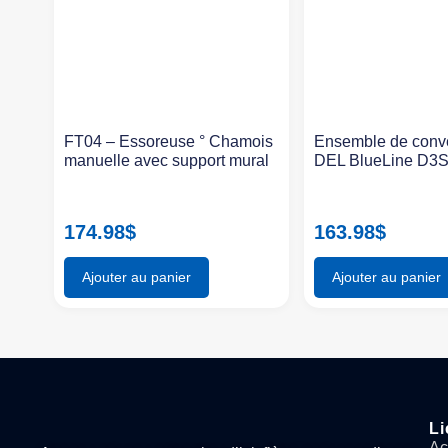
FT04 – Essoreuse ° Chamois
Ensemble de conv
manuelle avec support mural
DEL BlueLine D3
174.98
$
163.98
$
Ajouter au panier
Ajouter au panier
Li
Ac