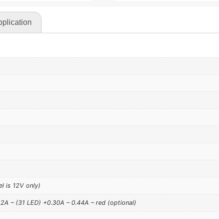
plication
 is 12V only)
52A – (31 LED) +0.30A – 0.44A – red (optional)