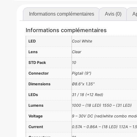
Informations complémentaires
Avis (0)
Ap
Informations complémentaires
LED
Cool White
Lens
Clear
STD Pack
10
Connector
Pigtail (9")
Dimensions
Ø8.6"x 1.35"
LEDs
31 / 18 (+12 Red)
Lumens
1000 – (18 LED) 1550 – (31 LED)
Voltage
9 – 30V DC (red/white combo model
Current
0.57A – 0.86A – (18 LED) 1.12A – 1.