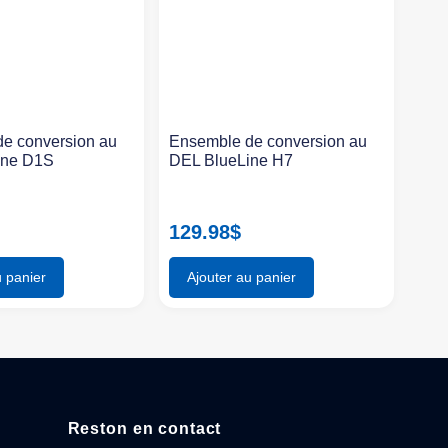
e conversion au
Ensemble de conversion au
ine D1S
DEL BlueLine H7
129.98
$
u panier
Ajouter au panier
Reston en contact