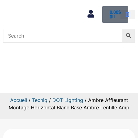
0.00
$
0
Mon com
Ambre Affleurant Montage
Horizontal Blanc Base Ambre
Lentille Amp
Accueil
/
Tecniq
/
DOT Lighting
/ Ambre Affleurant
Montage Horizontal Blanc Base Ambre Lentille Amp