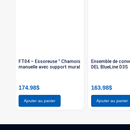
FT04 – Essoreuse ° Chamois
Ensemble de conv
manuelle avec support mural
DEL BlueLine D3S
174.98
$
163.98
$
Ajouter au panier
Ajouter au panier