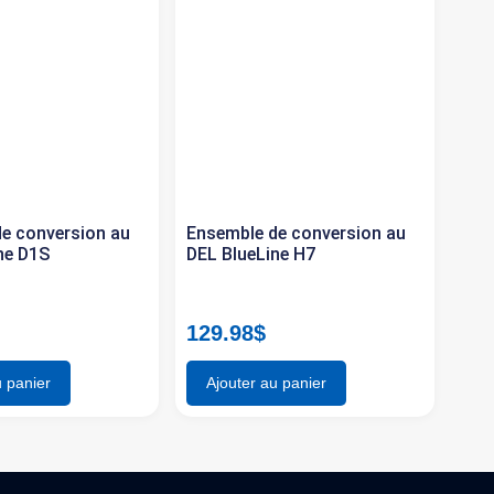
e conversion au
Ensemble de conversion au
ne D1S
DEL BlueLine H7
129.98
$
u panier
Ajouter au panier