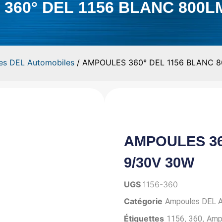
360° DEL 1156 BLANC 800LM
es DEL Automobiles
/ AMPOULES 360° DEL 1156 BLANC 
AMPOULES 36
9/30V 30W
UGS
1156-360
Catégorie
Ampoules DEL A
Étiquettes
,
,
1156
360
Amp