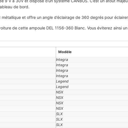
de 9 V à 30V et dispose d’un système CANBUS. C’est un atout majeur p
 tableau de bord.
étallique et offre un angle d’éclairage de 360 degrés pour éclaire
 voiture de cette ampoule DEL 1156-360 Blanc. Vous éviterez ainsi u
Modèle
Integra
Integra
Integra
Integra
Legend
Legend
NSX
NSX
NSX
NSX
SLX
SLX
SLX