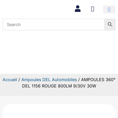
Mon com
AMPOULES 360° DEL 1156
ROUGE 800LM 9/30V 30W
Accueil
/
Ampoules DEL Automobiles
/ AMPOULES 360°
DEL 1156 ROUGE 800LM 9/30V 30W