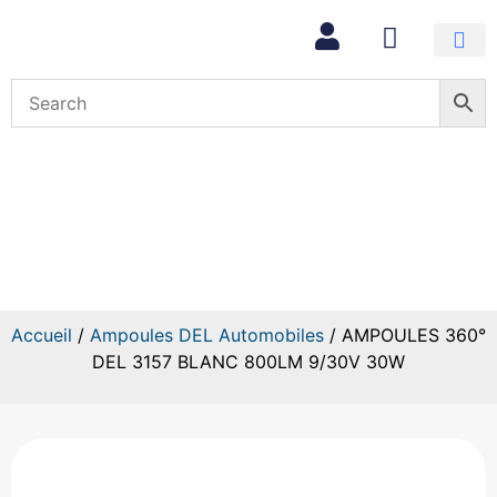
Mon com
AMPOULES 360° DEL 3157
BLANC 800LM 9/30V 30W
Accueil
/
Ampoules DEL Automobiles
/ AMPOULES 360°
DEL 3157 BLANC 800LM 9/30V 30W