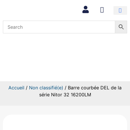
Mon com
Barre courbée DEL de la série
Nitor 32 16200LM
Accueil
/
Non classifié(e)
/ Barre courbée DEL de la
série Nitor 32 16200LM