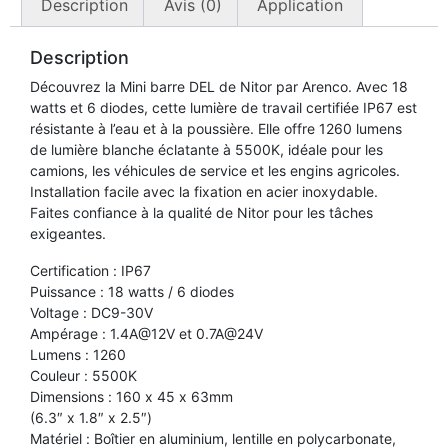
professionnel
Description
Avis (0)
Application
-
Nitor
6
Description
1080LM
Découvrez la Mini barre DEL de Nitor par Arenco. Avec 18
watts et 6 diodes, cette lumière de travail certifiée IP67 est
résistante à l’eau et à la poussière. Elle offre 1260 lumens
de lumière blanche éclatante à 5500K, idéale pour les
camions, les véhicules de service et les engins agricoles.
Installation facile avec la fixation en acier inoxydable.
Faites confiance à la qualité de Nitor pour les tâches
exigeantes.
Certification : IP67
Puissance : 18 watts / 6 diodes
Voltage : DC9-30V
Ampérage : 1.4A@12V et 0.7A@24V
Lumens : 1260
Couleur : 5500K
Dimensions : 160 x 45 x 63mm
(6.3″ x 1.8″ x 2.5″)
Matériel : Boîtier en aluminium, lentille en polycarbonate,