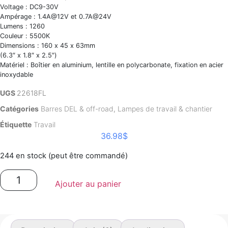
Voltage : DC9-30V
Ampérage : 1.4A@12V et 0.7A@24V
Lumens : 1260
Couleur : 5500K
Dimensions : 160 x 45 x 63mm
(6.3″ x 1.8″ x 2.5″)
Matériel : Boîtier en aluminium, lentille en polycarbonate, fixation en acier
inoxydable
UGS
22618FL
Catégories
Barres DEL & off-road
,
Lampes de travail & chantier
Étiquette
Travail
36.98
$
244 en stock (peut être commandé)
quantité
de
Ajouter au panier
Lampe
de
travail
DEL
pour