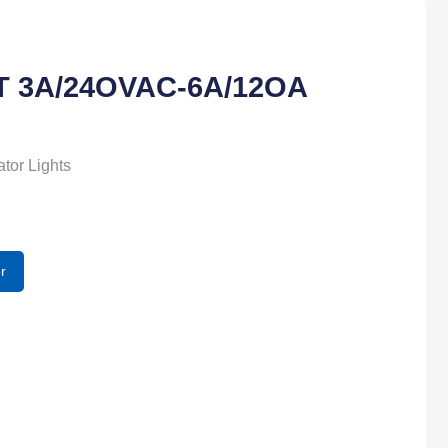
T 3A/24OVAC-6A/12OA
ator Lights
r