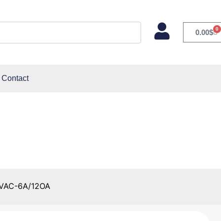
0
0.00
$
Contact
2OA
OVAC-6A/12OA