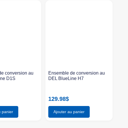
e conversion au
Ensemble de conversion au
ine D1S
DEL BlueLine H7
129.98
$
u panier
Ajouter au panier