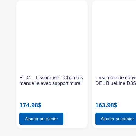
FT04 – Essoreuse ° Chamois
Ensemble de conv
manuelle avec support mural
DEL BlueLine D3
174.98
$
163.98
$
Ajouter au panier
Ajouter au panier