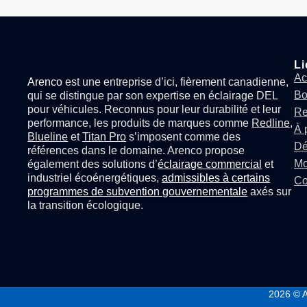
Li
Ac
Arenco
est une entreprise d’ici, fièrement canadienne,
Bo
qui se distingue par son expertise en
éclairage DEL
pour véhicules
. Reconnus pour leur durabilité et leur
Re
performance, les produits de marques comme
Redline
,
À 
Blueline
et
Titan Pro
s’imposent comme des
Dé
références dans le domaine. Arenco propose
Mo
également des solutions d’
éclairage commercial
et
industriel écoénergétiques,
admissibles à certains
Co
programmes de subvention gouvernementale
axés sur
la transition écologique.
2026
© A