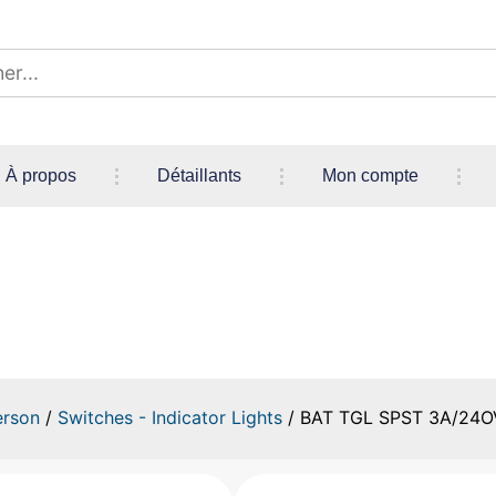
À propos
Détaillants
Mon compte
 TGL SPST 3A/24OVAC-6A/1
erson
/
Switches - Indicator Lights
/ BAT TGL SPST 3A/24