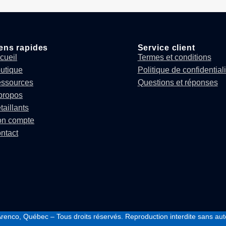
ens rapides
Service client
cueil
Termes et conditions
utique
Politique de confidentiali
ssources
Questions et réponses
propos
taillants
n compte
ntact
renco, Québec – Tous droits réservés. Reproduction interdite sans auto