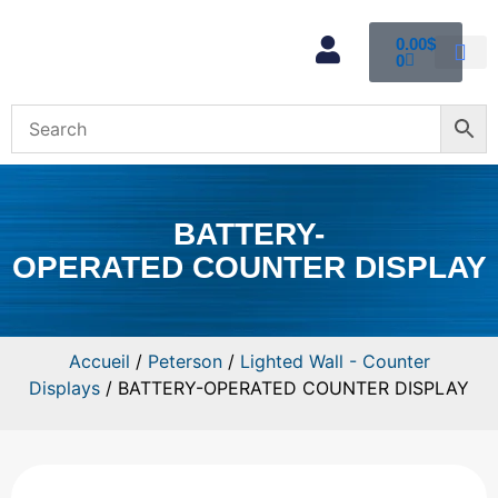
0.00
$
0
Mon com
BATTERY-
OPERATED COUNTER DISPLAY
Accueil
/
Peterson
/
Lighted Wall - Counter
Displays
/ BATTERY-OPERATED COUNTER DISPLAY