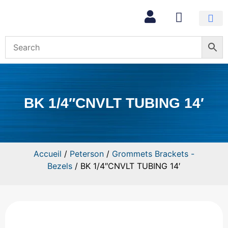
Mon com
BK 1/4″CNVLT TUBING 14′
Accueil
/
Peterson
/
Grommets Brackets -
Bezels
/ BK 1/4″CNVLT TUBING 14′