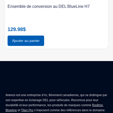
Ensemble de conversion au DEL BlueLine H7
129.98
$
Ajouter au panier
Arenco
est une entreprise d’ici, fièrement canadienne, qui se distingue par
son expertise en
éclairage DEL pour véhicules
. Reconnus pour leur
durabilité et leur performance, les produits de marques comme
Redline
,
Blueline
et
Titan Pro
s’imposent comme des références dans le domaine.