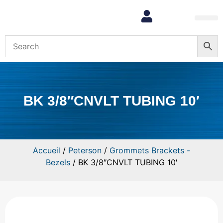
Mon com
BK 3/8″CNVLT TUBING 10′
Accueil
/
Peterson
/
Grommets Brackets -
Bezels
/ BK 3/8″CNVLT TUBING 10′