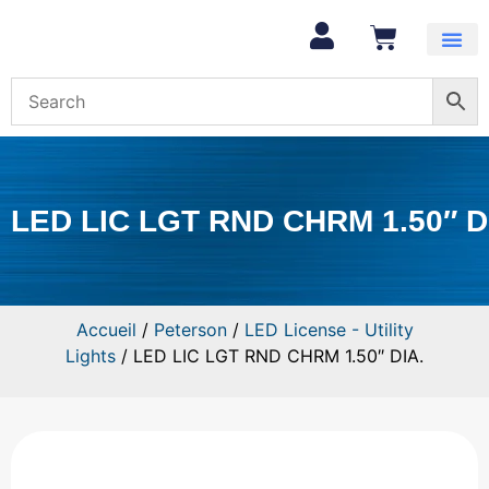
Mon com
LED LIC LGT RND CHRM 1.50″ D
Accueil
/
Peterson
/
LED License - Utility
Lights
/ LED LIC LGT RND CHRM 1.50″ DIA.