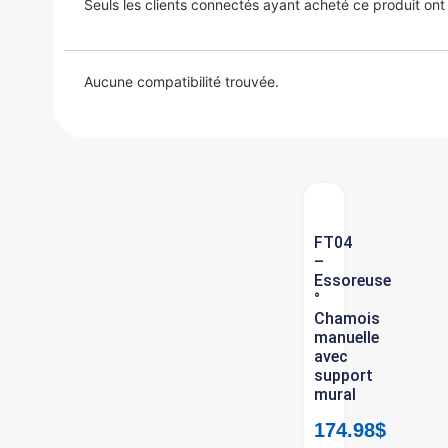
Seuls les clients connectés ayant acheté ce produit ont la
Aucune compatibilité trouvée.
FT04
–
Essoreuse
°
Chamois
manuelle
avec
support
mural
174.98
$