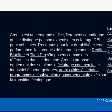
Li
Ac
Arenco
est une entreprise d’ici, fièrement canadienne,
Bo
qui se distingue par son expertise en
éclairage DEL
pour véhicules
. Reconnus pour leur durabilité et leur
Re
performance, les produits de marques comme
Redline
,
À 
Blueline
et
Titan Pro
s’imposent comme des
Dé
références dans le domaine. Arenco propose
Mo
également des solutions d’
éclairage commercial
et
industriel écoénergétiques,
admissibles à certains
Co
programmes de subvention gouvernementale
axés sur
la transition écologique.
2026
© Ar