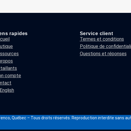
ens rapides
Service client
cueil
Termes et conditions
utique
Politique de confidential
ssources
Questions et réponses
propos
taillants
n compte
ntact
English
enco, Québec – Tous droits réservés. Reproduction interdite sans aut