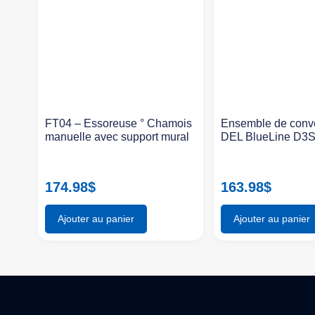
FT04 – Essoreuse ° Chamois
Ensemble de conv
manuelle avec support mural
DEL BlueLine D3
174.98
$
163.98
$
Ajouter au panier
Ajouter au panier