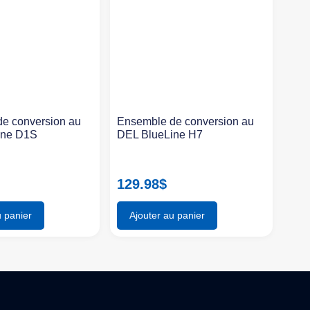
e conversion au
Ensemble de conversion au
ine D1S
DEL BlueLine H7
129.98
$
u panier
Ajouter au panier