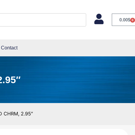
0.00
$
0
Contact
.95″
 CHRM, 2.95″