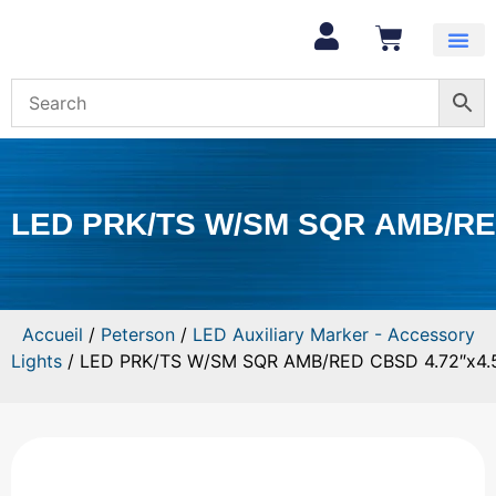
Mon com
LED PRK/TS W/SM SQR AMB/RED
Accueil
/
Peterson
/
LED Auxiliary Marker - Accessory
Lights
/ LED PRK/TS W/SM SQR AMB/RED CBSD 4.72″x4.