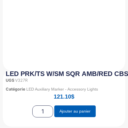
LED PRK/TS W/SM SQR AMB/RED CBSD
UGS
V327R
Catégorie
LED Auxiliary Marker - Accessory Lights
121.10
$
Ajouter au panier