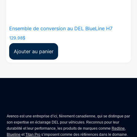
Ensemble de conversion au DEL BlueLine H7
129.98
$
Ajouter au panier
Arenco
est une entreprise d’ici, fièrement canadienne, qui se distingue par
son expertise en
éclairage DEL pour véhicules
. Reconnus pour leur
durabilité et leur performance, les produits de marques comme
Redline
,
Blueline
et
Titan Pro
s’imposent comme des références dans le domaine.