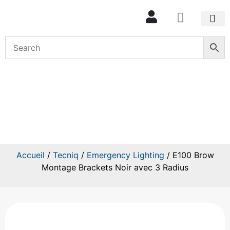
Mon com
E100 Brow Montage Brackets
Noir avec 3 Radius
Accueil
/
Tecniq
/
Emergency Lighting
/ E100 Brow
Montage Brackets Noir avec 3 Radius