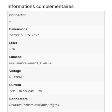
Informations complémentaires
Connector
–
Dimensions
14.16"x 5.30"x 2.12"
LEDs
376
Lumens
000 source lumens, Over 30
Voltage
9-30VDC
Current
12V – 16.5A 24V – 9A
Connectors
Deutsch (others available) Pigtail