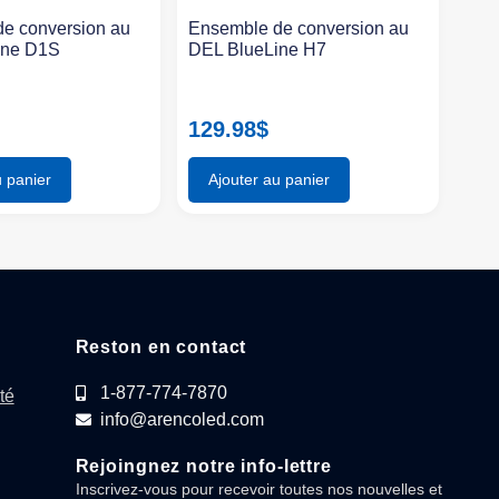
e conversion au
Ensemble de conversion au
ine D1S
DEL BlueLine H7
129.98
$
u panier
Ajouter au panier
Reston en contact
1-877-774-7870
té
info@arencoled.com
Rejoingnez notre info-lettre
Inscrivez-vous pour recevoir toutes nos nouvelles et