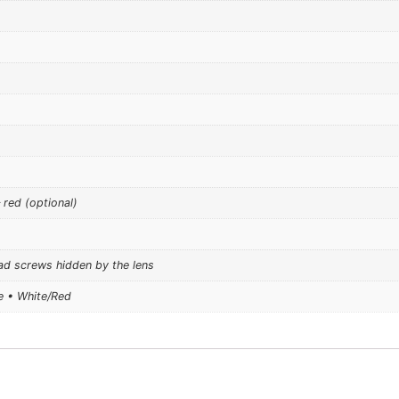
 red (optional)
ad screws hidden by the lens
e • White/Red