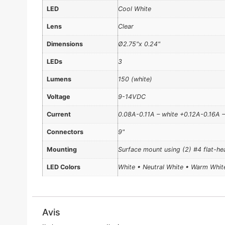
LED
Cool White
Lens
Clear
Dimensions
Ø2.75"x 0.24"
LEDs
3
Lumens
150 (white)
Voltage
9-14VDC
Current
0.08A-0.11A – white +0.12A-0.16A –
Connectors
9"
Mounting
Surface mount using (2) #4 flat-he
LED Colors
White • Neutral White • Warm Whit
Avis