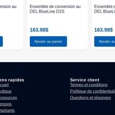
ersion au
Ensemble de conversion au
Ensemble d
S
DEL BlueLine D2S
DEL BlueL
163.98
$
163.98
$
Ajouter au panier
Ajouter a
ens rapides
Service client
cueil
Termes et conditions
utique
Politique de confidentiali
ssources
Questions et réponses
propos
taillants