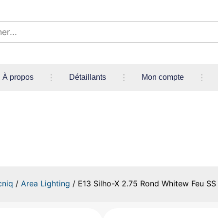
À propos
Détaillants
Mon compte
X 2.75 Rond Whitew Feu SS 
cniq
/
Area Lighting
/ E13 Silho-X 2.75 Rond Whitew Feu SS