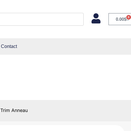
0
0.00
$
Contact
Trim Anneau
 Trim Anneau