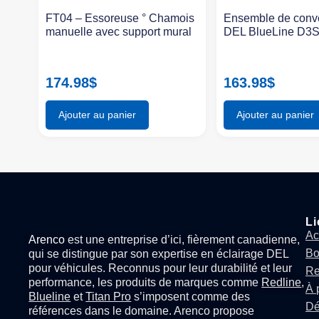
FT04 – Essoreuse ° Chamois
Ensemble de conv
manuelle avec support mural
DEL BlueLine D3
174.98
$
163.98
$
Ajouter au panier
Ajouter au panier
Li
Ac
Arenco
est une entreprise d’ici, fièrement canadienne,
Bo
qui se distingue par son expertise en
éclairage DEL
pour véhicules
. Reconnus pour leur durabilité et leur
Re
performance, les produits de marques comme
Redline
,
À 
Blueline
et
Titan Pro
s’imposent comme des
Dé
références dans le domaine. Arenco propose