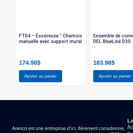
FT04 – Essoreuse ° Chamois
Ensemble de conv
manuelle avec support mural
DEL BlueLine D3S
174.98
$
163.98
$
Ajouter au panier
Ajouter au panier
Li
Ac
Arenco
est une entreprise d’ici, fièrement canadienne,