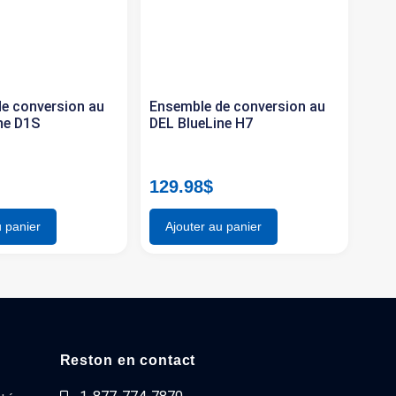
e conversion au
Ensemble de conversion au
ne D1S
DEL BlueLine H7
129.98
$
u panier
Ajouter au panier
Reston en contact