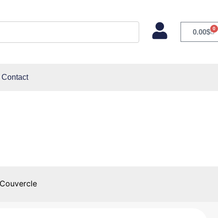
0
0.00
$
Contact
ouvercle
 Couvercle