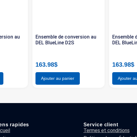
ersion au
Ensemble de conversion au
Ensemble d
DEL BlueLine D2S
DEL BlueLi
163.98
$
163.98
$
Ajouter au panier
Ajouter a
ens rapides
Service client
cueil
Termes et conditions