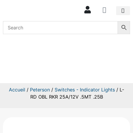
Mon com
L-
RD OBL RKR 25A/12V .5MT .25B
Accueil
/
Peterson
/
Switches - Indicator Lights
/ L-
RD OBL RKR 25A/12V .5MT .25B