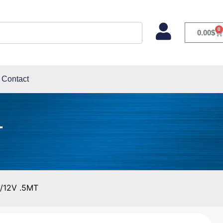
0
0.00
$
Contact
T
/12V .5MT