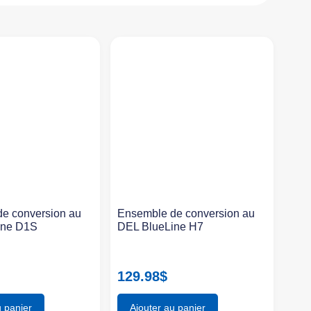
e conversion au
Ensemble de conversion au
ine D1S
DEL BlueLine H7
129.98
$
u panier
Ajouter au panier