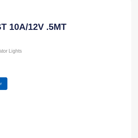
T 10A/12V .5MT
ator Lights
r