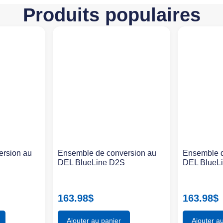
Produits populaires
ersion au
Ensemble de conversion au
Ensemble d
S
DEL BlueLine D2S
DEL BlueL
163.98
$
163.98
$
Ajouter au panier
Ajouter a