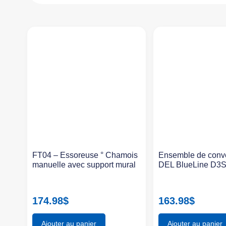
FT04 – Essoreuse ° Chamois
Ensemble de conv
manuelle avec support mural
DEL BlueLine D3
174.98
$
163.98
$
Ajouter au panier
Ajouter au panier