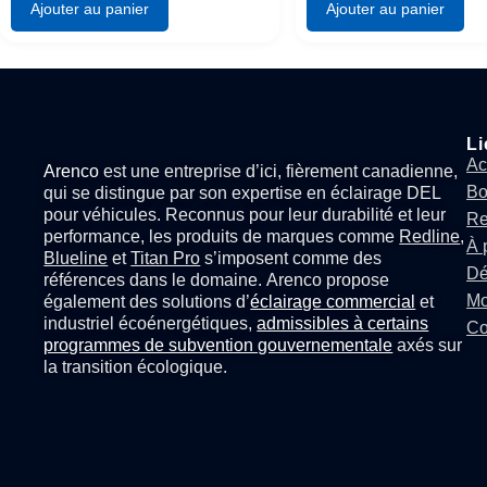
Ajouter au panier
Ajouter au panier
Li
Ac
Arenco
est une entreprise d’ici, fièrement canadienne,
Bo
qui se distingue par son expertise en
éclairage DEL
pour véhicules
. Reconnus pour leur durabilité et leur
Re
performance, les produits de marques comme
Redline
,
À 
Blueline
et
Titan Pro
s’imposent comme des
Dé
références dans le domaine. Arenco propose
Mo
également des solutions d’
éclairage commercial
et
industriel écoénergétiques,
admissibles à certains
Co
programmes de subvention gouvernementale
axés sur
la transition écologique.