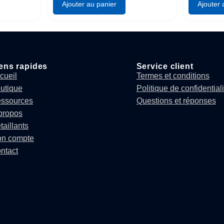
Ajouter au panier
Ajouter 
ens rapides
Service client
cueil
Termes et conditions
utique
Politique de confidentiali
ssources
Questions et réponses
propos
taillants
n compte
ntact