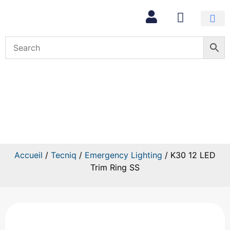
Mon com
K30 12 LED Trim Ring SS
Accueil
/
Tecniq
/
Emergency Lighting
/ K30 12 LED
Trim Ring SS