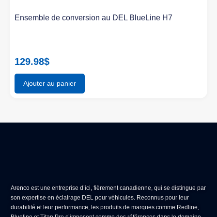
Ensemble de conversion au DEL BlueLine H7
129.98
$
Ajouter au panier
Arenco
est une entreprise d’ici, fièrement canadienne, qui se distingue par
son expertise en
éclairage DEL pour véhicules
. Reconnus pour leur
durabilité et leur performance, les produits de marques comme
Redline
,
Blueline
et
Titan Pro
s’imposent comme des références dans le domaine.