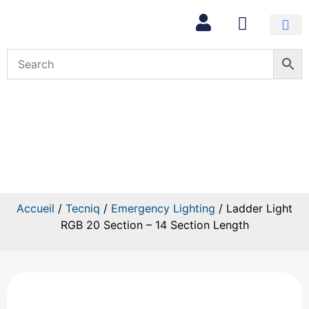
Mon com
Ladder Light RGB 20 Section –
14 Section Length
Accueil
/
Tecniq
/
Emergency Lighting
/ Ladder Light
RGB 20 Section – 14 Section Length