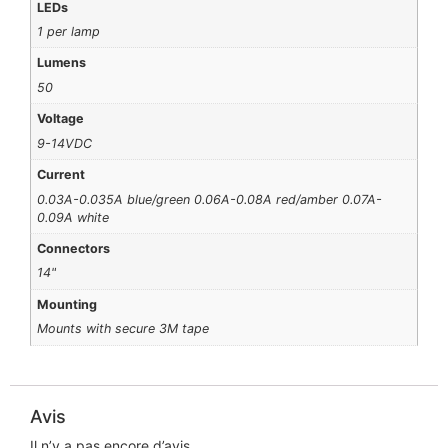
LEDs
1 per lamp
Lumens
50
Voltage
9-14VDC
Current
0.03A-0.035A blue/green 0.06A-0.08A red/amber 0.07A-
0.09A white
Connectors
14"
Mounting
Mounts with secure 3M tape
Avis
Il n’y a pas encore d’avis.