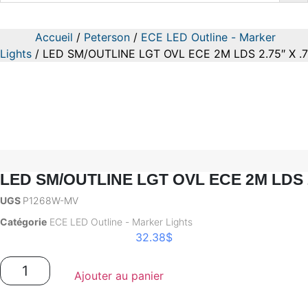
LED SM/OUTLINE LGT OVL ECE 2
Accueil
/
Peterson
/
ECE LED Outline - Marker
Lights
/ LED SM/OUTLINE LGT OVL ECE 2M LDS 2.75″ X .
LED SM/OUTLINE LGT OVL ECE 2M LDS 2
UGS
P1268W-MV
Catégorie
ECE LED Outline - Marker Lights
32.38
$
quantité
de
Ajouter au panier
LED SM/OUTLINE LGT OVL ECE 2M LDS 2.75" X .75" MV