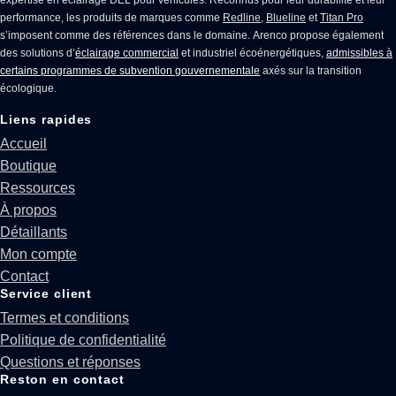
expertise en
éclairage DEL pour véhicules
. Reconnus pour leur durabilité et leur
performance, les produits de marques comme
Redline
,
Blueline
et
Titan Pro
s’imposent comme des références dans le domaine. Arenco propose également
des solutions d’
éclairage commercial
et industriel écoénergétiques,
admissibles à
certains programmes de subvention gouvernementale
axés sur la transition
écologique.
Liens rapides
Accueil
Boutique
Ressources
À propos
Détaillants
Mon compte
Contact
Service client
Termes et conditions
Politique de confidentialité
Questions et réponses
Reston en contact