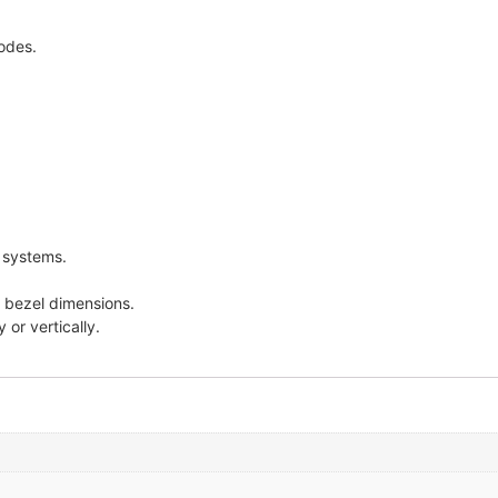
odes.
t systems.
 bezel dimensions.
or vertically.