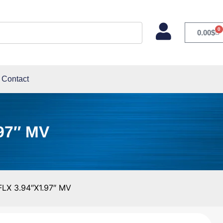
0
0.00
$
Contact
97″ MV
LX 3.94″X1.97″ MV