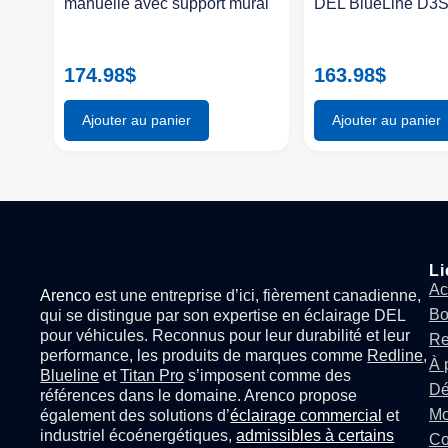
manuelle avec support mural
DEL BlueLine D3
174.98
$
163.98
$
Ajouter au panier
Ajouter au panier
Li
Ac
Arenco
est une entreprise d’ici, fièrement canadienne,
Bo
qui se distingue par son expertise en
éclairage DEL
pour véhicules
. Reconnus pour leur durabilité et leur
Re
performance, les produits de marques comme
Redline
,
À 
Blueline
et
Titan Pro
s’imposent comme des
Dé
références dans le domaine. Arenco propose
Mo
également des solutions d’
éclairage commercial
et
industriel écoénergétiques,
admissibles à certains
Co