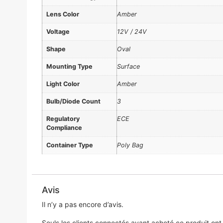
Lens Color
Amber
Voltage
12V / 24V
Shape
Oval
Mounting Type
Surface
Light Color
Amber
Bulb/Diode Count
3
Regulatory
ECE
Compliance
Container Type
Poly Bag
Avis
Il n’y a pas encore d’avis.
Seuls les clients connectés ayant acheté ce produit ont la