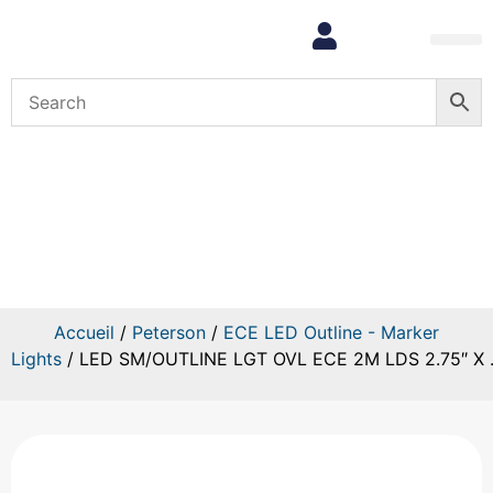
Mon com
LED SM/OUTLINE LGT OVL ECE 2
Accueil
/
Peterson
/
ECE LED Outline - Marker
Lights
/ LED SM/OUTLINE LGT OVL ECE 2M LDS 2.75″ X .