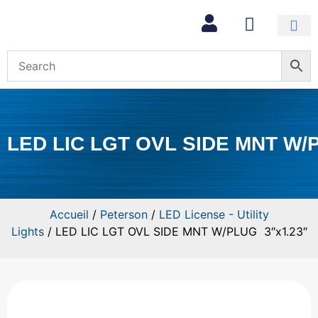
Mon com
LED LIC LGT OVL SIDE MNT W/
Accueil
/
Peterson
/
LED License - Utility
Lights
/ LED LIC LGT OVL SIDE MNT W/PLUG 3″x1.23″