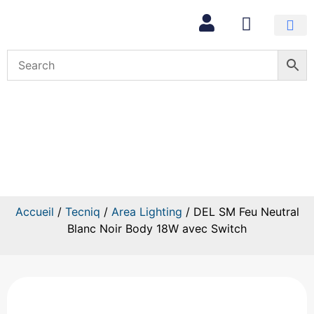
Mon com
DEL SM Feu Neutral Blanc Noir
Body 18W avec Switch
Accueil
/
Tecniq
/
Area Lighting
/ DEL SM Feu Neutral
Blanc Noir Body 18W avec Switch