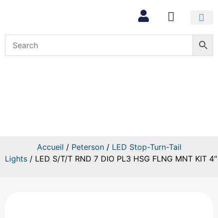
Mon com
LED S/T/T RND 7 DIO PL3 HSG 
Accueil
/
Peterson
/
LED Stop-Turn-Tail
Lights
/ LED S/T/T RND 7 DIO PL3 HSG FLNG MNT KIT 4″