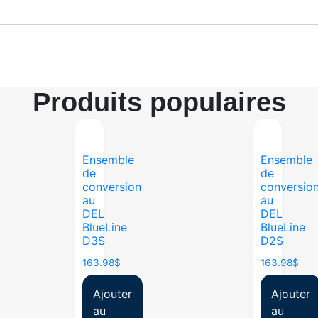
Produits populaires
Ensemble
Ensemble
de
de
conversion
conversio
au
au
DEL
DEL
BlueLine
BlueLine
D3S
D2S
163.98
$
163.98
$
Ajouter
Ajouter
au
au