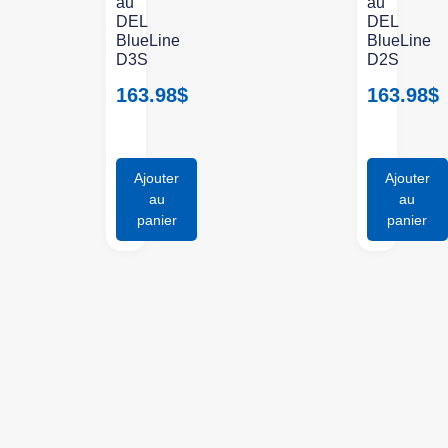
au
au
DEL
DEL
BlueLine
BlueLine
D3S
D2S
163.98
$
163.98
$
Ajouter
Ajouter
au
au
panier
panier