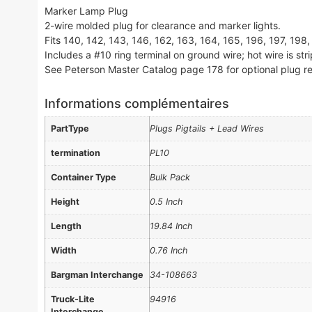
Marker Lamp Plug
2-wire molded plug for clearance and marker lights.
Fits 140, 142, 143, 146, 162, 163, 164, 165, 196, 197, 198,
Includes a #10 ring terminal on ground wire; hot wire is str
See Peterson Master Catalog page 178 for optional plug ret
Informations complémentaires
PartType
Plugs Pigtails + Lead Wires
termination
PL10
Container Type
Bulk Pack
Height
0.5 Inch
Length
19.84 Inch
Width
0.76 Inch
Bargman Interchange
34-108663
Truck-Lite
94916
Interchange