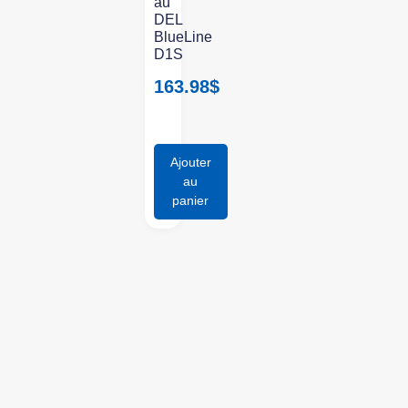
au
DEL
BlueLine
D1S
163.98
$
Ajouter
au
panier