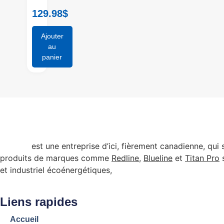
129.98
$
Ajouter
au
panier
Arenco
est une entreprise d’ici, fièrement canadienne, qui
produits de marques comme
Redline
,
Blueline
et
Titan Pro
s
et industriel écoénergétiques,
admissibles à certains pr
Liens rapides
Accueil