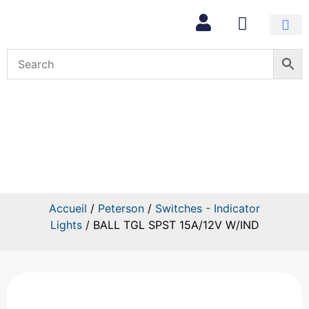
Mon com
BALL TGL SPST 15A/12V W/IND
Accueil
/
Peterson
/
Switches - Indicator
Lights
/ BALL TGL SPST 15A/12V W/IND