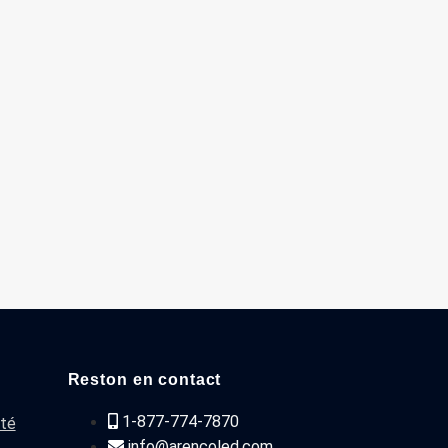
Reston en contact
1-877-774-7870
ité
info@arencoled.com