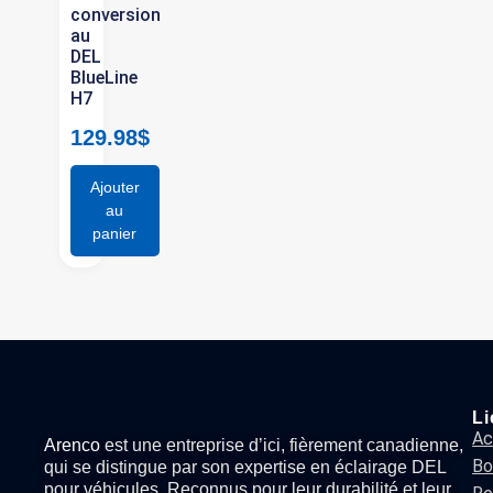
conversion
au
DEL
BlueLine
H7
129.98
$
Ajouter
au
panier
Li
Ac
Arenco
est une entreprise d’ici, fièrement canadienne,
Bo
qui se distingue par son expertise en
éclairage DEL
pour véhicules
. Reconnus pour leur durabilité et leur