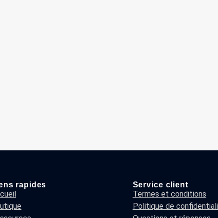
ens rapides
Service client
cueil
Termes et conditions
utique
Politique de confidential