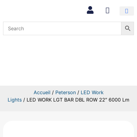
Mon com
LED WORK LGT BAR DBL ROW 2
Accueil
/
Peterson
/
LED Work
Lights
/ LED WORK LGT BAR DBL ROW 22″ 6000 Lm