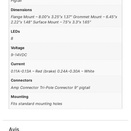
Pigtail
Dimensions
Flange Mount – 8.00"x 3.25"x 1.37" Grommet Mount – 6.45"x
2.22"x 1.48" Surface Mount – 7.5"x 3.3"x 1.65"
LEDs
8
Voltage
9-14VDC
Current
0.11A-0.13A – Red (brake) 0.24A-0.30A – White
Connectors
Amp Connector Tri-Pole Connector 9" pigtail
Mounting
Fits standard mounting holes
Avis