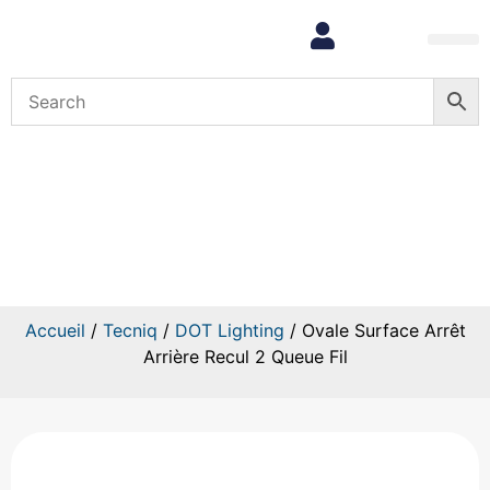
Mon com
Ovale Surface Arrêt Arrière
Recul 2 Queue Fil
Accueil
/
Tecniq
/
DOT Lighting
/ Ovale Surface Arrêt
Arrière Recul 2 Queue Fil