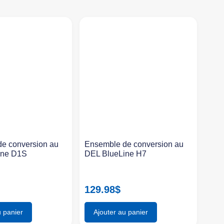
e conversion au
Ensemble de conversion au
ine D1S
DEL BlueLine H7
129.98
$
u panier
Ajouter au panier