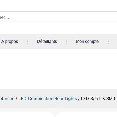
À propos
Détaillants
Mon compte
LED S/T/T & SM LT RECT 80″
eterson
/
LED Combination Rear Lights
/ LED S/T/T & SM L