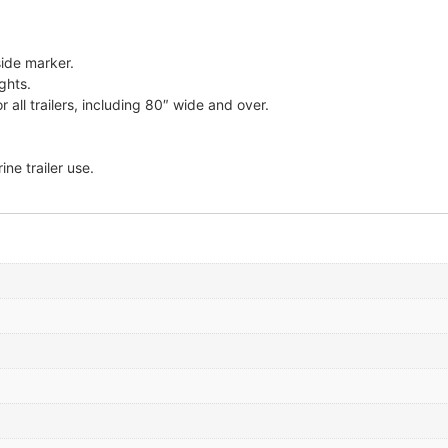
 side marker.
ghts.
 all trailers, including 80″ wide and over.
e trailer use.