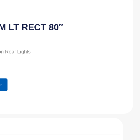
SM LT RECT 80″
n Rear Lights
r