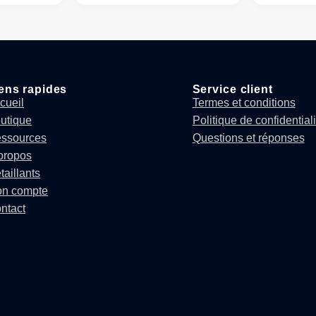
ens rapides
Service client
cueil
Termes et conditions
utique
Politique de confidentiali
ssources
Questions et réponses
propos
taillants
n compte
ntact