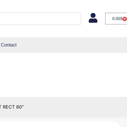
0.00
$
0
Contact
T RECT 80″