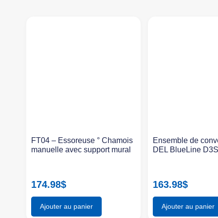
FT04 – Essoreuse ° Chamois
Ensemble de conv
manuelle avec support mural
DEL BlueLine D3
174.98
$
163.98
$
Ajouter au panier
Ajouter au panier