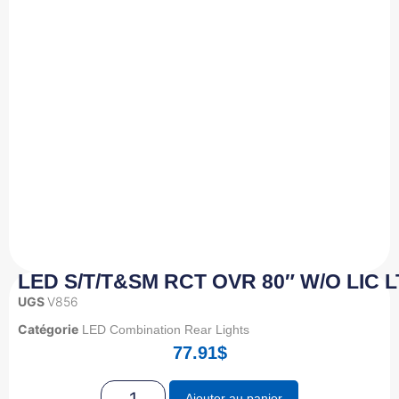
LED S/T/T&SM RCT OVR 80″ W/O LIC LT
UGS
V856
Catégorie
LED Combination Rear Lights
77.91
$
Ajouter au panier