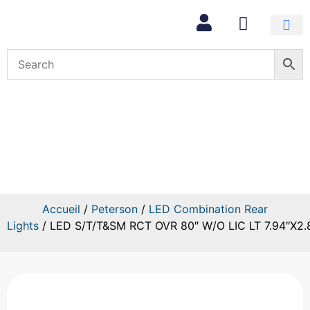
Mon com
LED S/T/T&SM RCT OVR 80″ W/O 
Accueil
/
Peterson
/
LED Combination Rear
Lights
/ LED S/T/T&SM RCT OVR 80″ W/O LIC LT 7.94″X2.