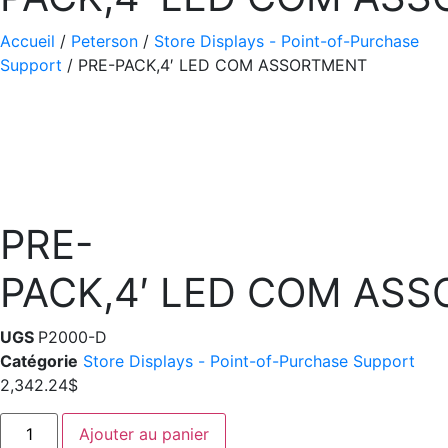
Accueil
/
Peterson
/
Store Displays - Point-of-Purchase
Support
/ PRE-PACK,4′ LED COM ASSORTMENT
PRE-
PACK,4′ LED COM AS
UGS
P2000-D
Catégorie
Store Displays - Point-of-Purchase Support
2,342.24
$
quantité
Ajouter au panier
de