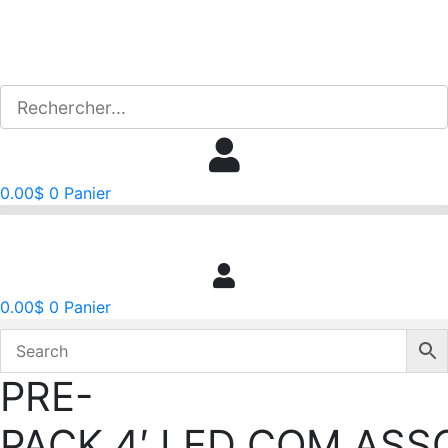
Aller
au
contenu
0.00
$
0
Panier
0.00
$
0
Panier
PRE-
PACK,4′ LED COM AS