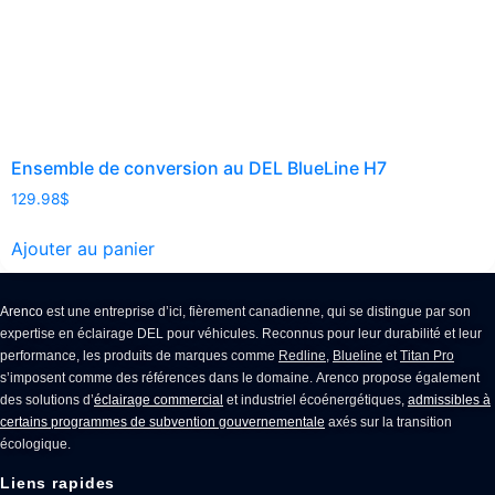
Ensemble de conversion au DEL BlueLine H7
129.98
$
Ajouter au panier
Arenco
est une entreprise d’ici, fièrement canadienne, qui se distingue par son
expertise en
éclairage DEL pour véhicules
. Reconnus pour leur durabilité et leur
performance, les produits de marques comme
Redline
,
Blueline
et
Titan Pro
s’imposent comme des références dans le domaine. Arenco propose également
des solutions d’
éclairage commercial
et industriel écoénergétiques,
admissibles à
certains programmes de subvention gouvernementale
axés sur la transition
écologique.
Liens rapides