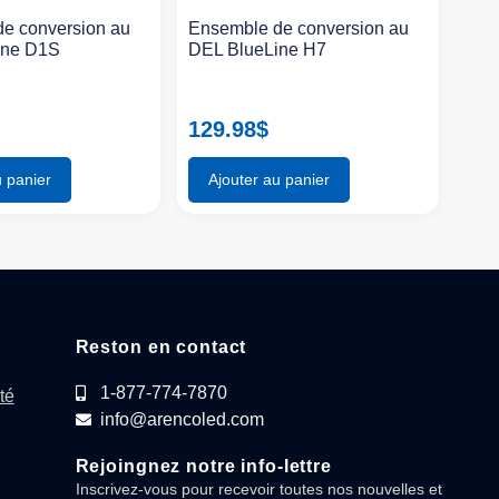
e conversion au
Ensemble de conversion au
ine D1S
DEL BlueLine H7
129.98
$
u panier
Ajouter au panier
Reston en contact
1-877-774-7870
té
info@arencoled.com
Rejoingnez notre info-lettre
Inscrivez-vous pour recevoir toutes nos nouvelles et