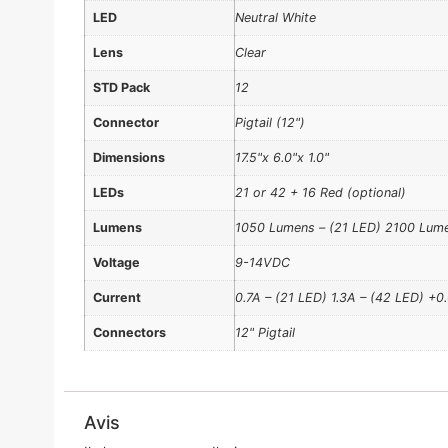
LED
Neutral White
Lens
Clear
STD Pack
12
Connector
Pigtail (12")
Dimensions
17.5"x 6.0"x 1.0"
LEDs
21 or 42 + 16 Red (optional)
Lumens
1050 Lumens – (21 LED) 2100 Lume
Voltage
9-14VDC
Current
0.7A – (21 LED) 1.3A – (42 LED) +0
Connectors
12" Pigtail
Avis