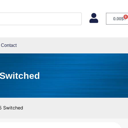
0
0.00
$
Contact
 Switched
5 Switched