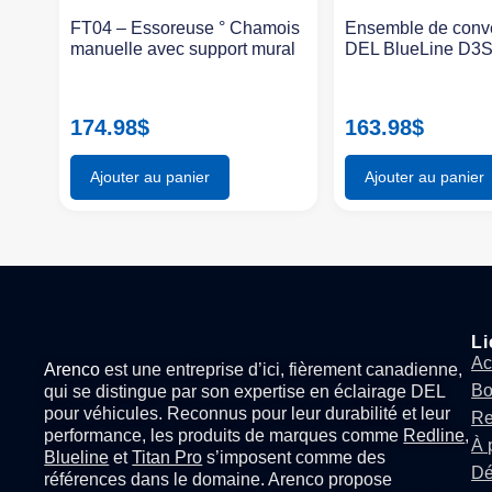
FT04 – Essoreuse ° Chamois
Ensemble de conv
manuelle avec support mural
DEL BlueLine D3
174.98
$
163.98
$
Ajouter au panier
Ajouter au panier
Li
Ac
Arenco
est une entreprise d’ici, fièrement canadienne,
Bo
qui se distingue par son expertise en
éclairage DEL
pour véhicules
. Reconnus pour leur durabilité et leur
Re
performance, les produits de marques comme
Redline
,
À 
Blueline
et
Titan Pro
s’imposent comme des
Dé
références dans le domaine. Arenco propose