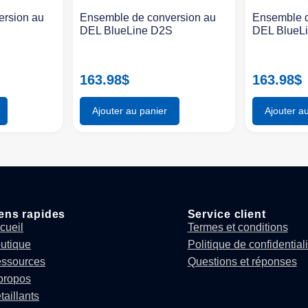
ersion au
Ensemble de conversion au
Ensemble d
S
DEL BlueLine D2S
DEL BlueL
163.98
$
163.98
$
Ajouter au panier
Ajouter a
ens rapides
Service client
cueil
Termes et conditions
utique
Politique de confidentiali
ssources
Questions et réponses
propos
taillants