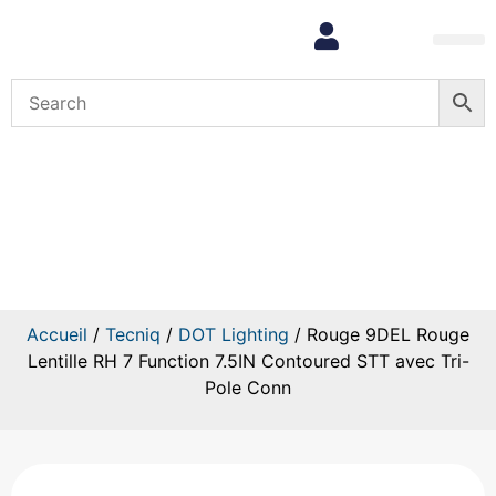
Mon com
Rouge 9DEL Rouge Lentille RH
7 Function 7.5IN Contoured STT
avec Tri-Pole Conn
Accueil
/
Tecniq
/
DOT Lighting
/ Rouge 9DEL Rouge
Lentille RH 7 Function 7.5IN Contoured STT avec Tri-
Pole Conn